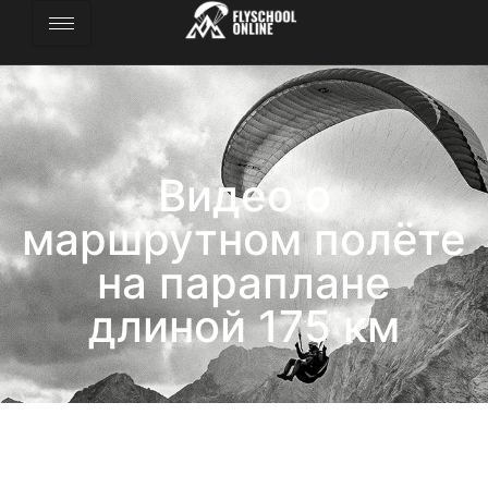
Видео о
маршрутном полёте
на параплане
длиной 175 км